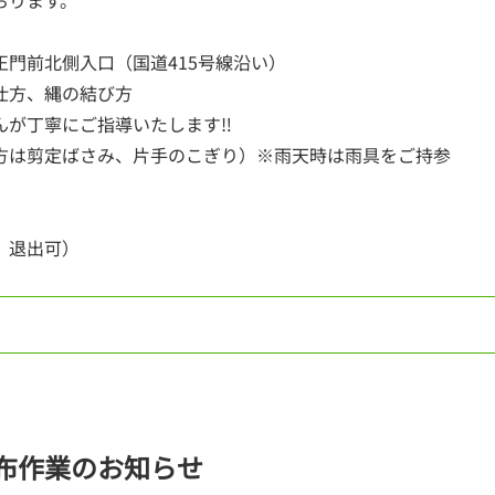
おります。
門前北側入口（国道415号線沿い）
仕方、縄の結び方
寧にご指導いたします‼
方は剪定ばさみ、片手のこぎり）※雨天時は雨具をご持参
、退出可）
布作業のお知らせ