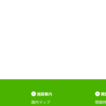
施設案内
開
園内マップ
開園