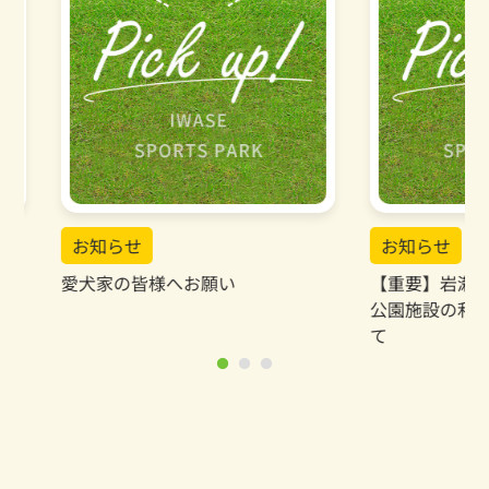
お知らせ
お知ら
【重要】岩瀬スポーツ公園 有料
【重要】
公園施設の利用料金の改定につい
と安全確
て