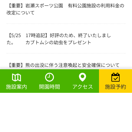
【重要】岩瀬スポーツ公園 有料公園施設の利用料金の
改定について
【5/25 17時追記】好評のため、終了いたしまし
た。 カブトムシの幼虫をプレゼント
【重要】熊の出没に伴う注意喚起と安全確保について
施設案内
開園時間
アクセス
施設予約
【終了しました】第20回岩瀬スポーツ公園杯開催のお知
らせ
愛犬家の皆様へお願い